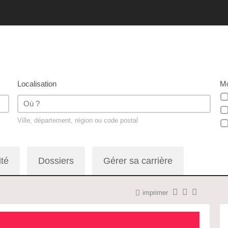
Localisation
Mo
Ville, département, région ou code postal
ité
Dossiers
Gérer sa carrière
imprimer