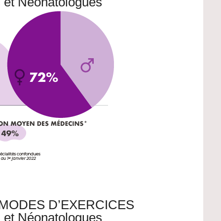
s et Néonatologues
 MODES D’EXERCICES
s et Néonatologues