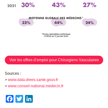
Voir les offres d’emploi pour Chirurgiens Vasculaires
Sources :
>
www.data.drees.sante.gouv.fr
>
www.conseil-national.medecin.fr
Facebook
Twitter
LinkedIn