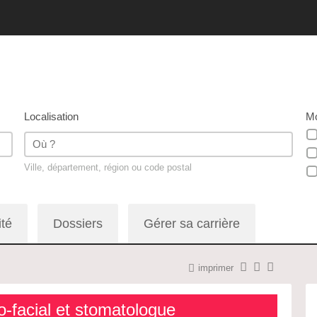
Localisation
Mo
Ville, département, région ou code postal
ité
Dossiers
Gérer sa carrière
imprimer
lo-facial et stomatologue